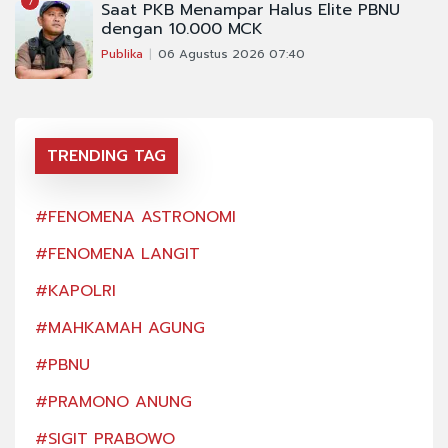
7
Saat PKB Menampar Halus Elite PBNU
dengan 10.000 MCK
Publika
06 Agustus 2026 07:40
TRENDING TAG
#FENOMENA ASTRONOMI
#FE
#FENOMENA LANGIT
#FE
#KAPOLRI
#KA
#MAHKAMAH AGUNG
#MA
#PBNU
#PB
#PRAMONO ANUNG
#PR
#SIGIT PRABOWO
#SI