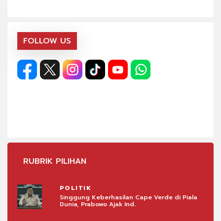
FOLLOW US
RUBRIK PILIHAN
POLITIK
iala
Singgung Keberhasilan Cape Verde di Piala
Dunia, Prabowo Ajak Ind..