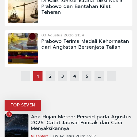
Di Balik Sensor Istana: Diksi Nuklir
Prabowo dan Bantahan Kilat
Teheran
03 Agustus 2026 21:34
Prabowo Terima Medali Kehormatan
dari Angkatan Bersenjata Tailan
1
2
3
4
5
...
TOP SEVEN
1
Ada Hujan Meteor Perseid pada Agustus
2026, Catat Jadwal Puncak dan Cara
Menyaksikannya
Nusantara
05 Agustus 2026 16:37