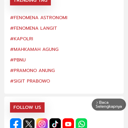
TRENDING TAG
#FENOMENA ASTRONOMI
#FE
#FENOMENA LANGIT
#FE
#KAPOLRI
#KA
#MAHKAMAH AGUNG
#MA
#PBNU
#PB
#PRAMONO ANUNG
#PR
#SIGIT PRABOWO
#SI
Baca
arrow_forward_ios
Selengkapnya
FOLLOW US