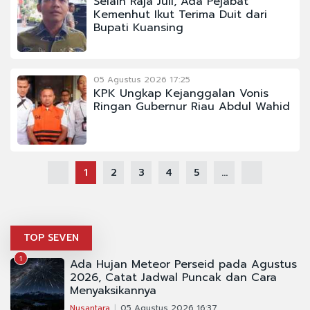
Selain Raja Juli, Ada Pejabat
Kemenhut Ikut Terima Duit dari
Bupati Kuansing
05 Agustus 2026 17:25
KPK Ungkap Kejanggalan Vonis
Ringan Gubernur Riau Abdul Wahid
1
2
3
4
5
...
TOP SEVEN
1
Ada Hujan Meteor Perseid pada Agustus
2026, Catat Jadwal Puncak dan Cara
Menyaksikannya
Nusantara
05 Agustus 2026 16:37