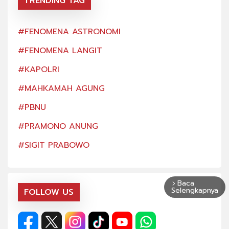
TRENDING TAG
#FENOMENA ASTRONOMI
#FE
#FENOMENA LANGIT
#FE
#KAPOLRI
#KA
#MAHKAMAH AGUNG
#MA
#PBNU
#PB
#PRAMONO ANUNG
#PR
#SIGIT PRABOWO
#SI
Baca
arrow_forward_ios
Selengkapnya
FOLLOW US