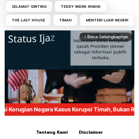
SELAMAT GINTING
TEDDY INDRA WIJAYA
THE LAST HOUSE
TIMAH
MENTERI LUAR NEGERI
Baca Selengkapnya
arrow_forward_ios
Mute
Tentang Kami
Disclaimer