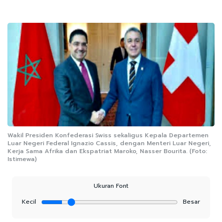
Wakil Presiden Konfederasi Swiss sekaligus Kepala Departemen
Luar Negeri Federal Ignazio Cassis, dengan Menteri Luar Negeri,
Kerja Sama Afrika dan Ekspatriat Maroko, Nasser Bourita. (Foto:
Istimewa)
Ukuran Font
Kecil
Besar