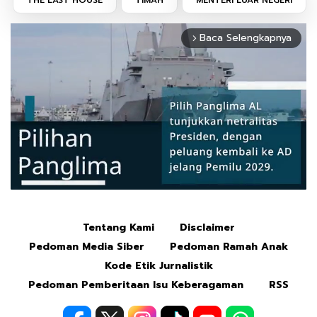
Baca Selengkapnya
arrow_forward_ios
Tentang Kami
Disclaimer
Mute
Pedoman Media Siber
Pedoman Ramah Anak
Kode Etik Jurnalistik
Pedoman Pemberitaan Isu Keberagaman
RSS