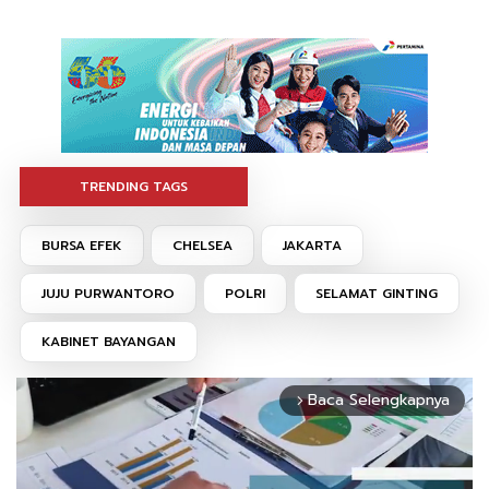
TRENDING TAGS
BURSA EFEK
CHELSEA
JAKARTA
JUJU PURWANTORO
POLRI
SELAMAT GINTING
KABINET BAYANGAN
Baca Selengkapnya
arrow_forward_ios