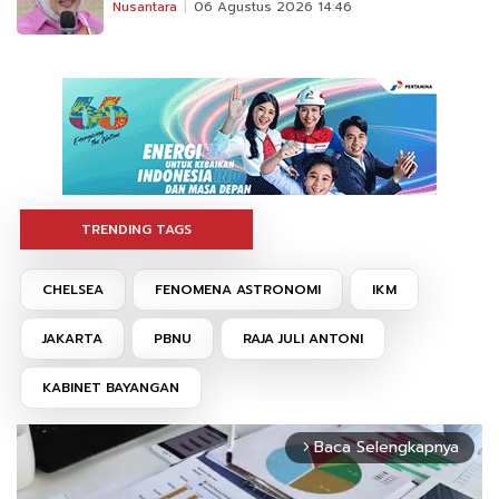
Nusantara
06 Agustus 2026 14:46
TRENDING TAGS
CHELSEA
FENOMENA ASTRONOMI
IKM
JAKARTA
PBNU
RAJA JULI ANTONI
KABINET BAYANGAN
Baca Selengkapnya
arrow_forward_ios