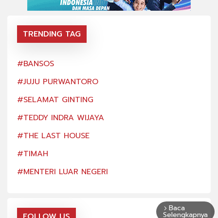
TRENDING TAG
#BANSOS
#BA
#JUJU PURWANTORO
#JU
#SELAMAT GINTING
#SE
#TEDDY INDRA WIJAYA
#TE
#THE LAST HOUSE
#TH
#TIMAH
#TI
#MENTERI LUAR NEGERI
#ME
Baca
arrow_forward_ios
Selengkapnya
FOLLOW US