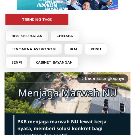
TRENDING TAGS
BPJS KESEHATAN
CHELSEA
FENOMENA ASTRONOMI
IKM
PBNU
SENPI
KABINET BAYANGAN
Baca Selengkapnya
arrow_forward_ios