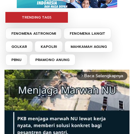
TRENDING TAGS
FENOMENA ASTRONOMI
FENOMENA LANGIT
GOLKAR
KAPOLRI
MAHKAMAH AGUNG
PBNU
PRAMONO ANUNG
Baca Selengkapnya
arrow_forward_ios