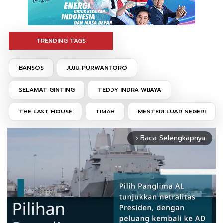
TRENDING TAGS
BANSOS
JUJU PURWANTORO
SELAMAT GINTING
TEDDY INDRA WIJAYA
THE LAST HOUSE
TIMAH
MENTERI LUAR NEGERI
Baca Selengkapnya
arrow_forward_ios