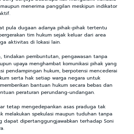
 maupun menerima panggilan meskipun indikator
aktif.
apat pula dugaan adanya pihak-pihak tertentu
rgerakan tim hukum sejak keluar dari area
 aktivitas di lokasi lain.
n, tindakan pembuntutan, pengawasan tanpa
aupun upaya menghambat komunikasi pihak yang
gsi pendampingan hukum, berpotensi mencederai
ukum serta hak setiap warga negara untuk
memberikan bantuan hukum secara bebas dan
entuan peraturan perundang-undangan.
agar tetap mengedepankan asas praduga tak
ak melakukan spekulasi maupun tuduhan tanpa
g dapat dipertanggungjawabkan terhadap Soni
ra.