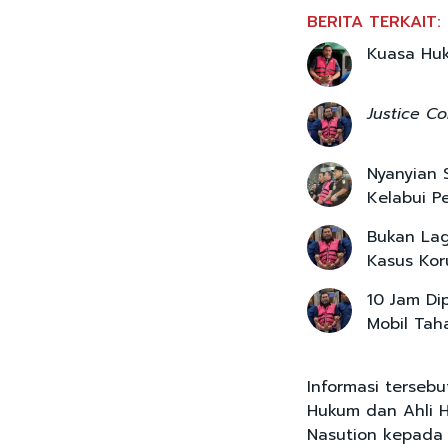
BERITA TERKAIT:
Kuasa Huk
Justice Co
Nyanyian 
Kelabui P
Bukan Lag
Kasus Kor
10 Jam Di
Mobil Tah
Informasi terseb
Hukum dan Ahli Hu
Nasution kepad