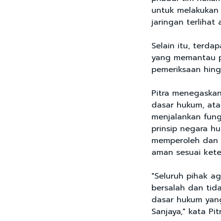
untuk melakukan
jaringan terlihat 
Selain itu, terd
yang memantau pe
pemeriksaan hingga
Pitra menegaska
dasar hukum, at
menjalankan fun
prinsip negara h
memperoleh dan 
aman sesuai ket
"Seluruh pihak 
bersalah dan tid
dasar hukum yan
Sanjaya," kata Pit