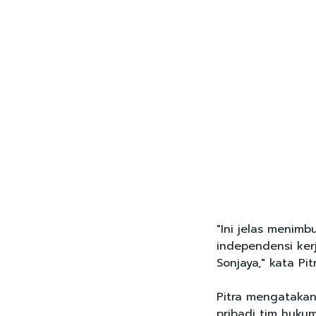
"Ini jelas menim
independensi ker
Sonjaya," kata Pitr
Pitra mengataka
pribadi tim huku