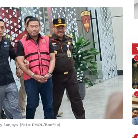
1
2
 Sonjaya. (Foto: RMOL/Bonfilio)
3