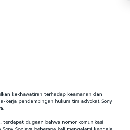
bulkan kekhawatiran terhadap keamanan dan
ja-kerja pendampingan hukum tim advokat Sony
a.
n, terdapat dugaan bahwa nomor komunikasi
m Sony Sonjaya beberapa kali mengalami kendala