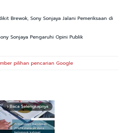
dikit Brewok, Sony Sonjaya Jalani Pemeriksaan di
ony Sonjaya Pengaruhi Opini Publik
mber pilihan pencarian Google
Baca Selengkapnya
arrow_forward_ios