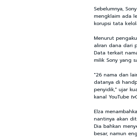
Sebelumnya, Sony 
mengklaim ada le
korupsi tata kelo
Menurut pengakua
aliran dana dari 
Data terkait nam
milik Sony yang sa
"26 nama dan lai
datanya di handp
penyidik," ujar ku
kanal YouTube
tv
Elza menambahkan
nantinya akan di
Dia bahkan meny
besar, namun eng