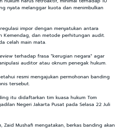
 hukum harus retroaktif, minimal terhadap 10
yang nyata melanggar kuota dan menimbulkan
i regulasi impor dengan menyatukan antara
an Kemendag, dan metode perhitungan audit.
da celah main mata.
review
terhadap frasa "kerugian negara" agar
nipulasi auditor atau oknum penegak hukum.
etahui resmi mengajukan permohonan banding
nis tersebut.
ing itu didaftarkan tim kuasa hukum Tom
dilan Negeri Jakarta Pusat pada Selasa 22 Juli
, Zaid Mushafi mengatakan, berkas banding akan