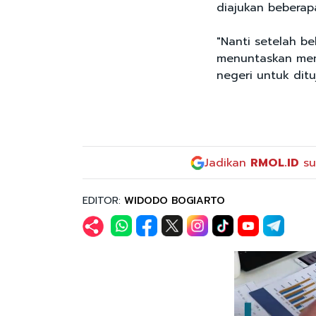
diajukan beberap
"Nanti setelah be
menuntaskan mem
negeri untuk ditu
Jadikan
RMOL.ID
su
EDITOR:
WIDODO BOGIARTO