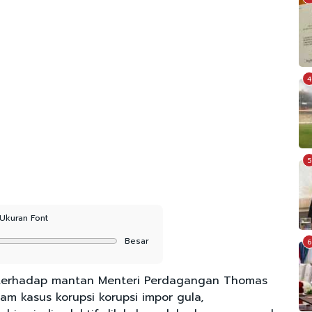
4
5
Ukuran Font
Besar
6
 terhadap mantan Menteri Perdagangan Thomas
m kasus korupsi korupsi impor gula,