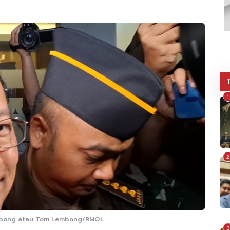
1
2
embong atau Tom Lembong/RMOL
3