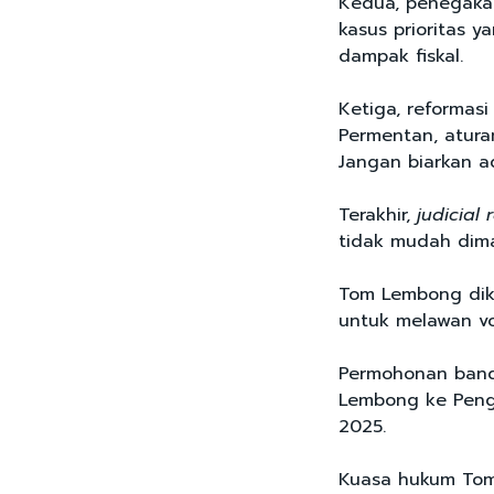
Kedua, penegakan
kasus prioritas 
dampak fiskal.
Ketiga, reformas
Permentan, atur
Jangan biarkan a
Terakhir,
judicial 
tidak mudah dima
Tom Lembong dik
untuk melawan vo
Permohonan band
Lembong ke Penga
2025.
Kuasa hukum Tom