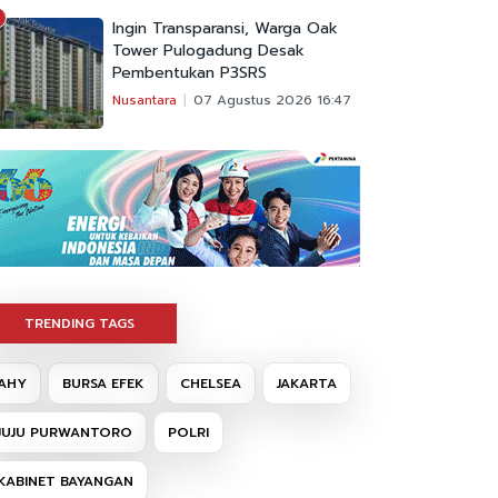
Ingin Transparansi, Warga Oak
Tower Pulogadung Desak
Pembentukan P3SRS
Nusantara
07 Agustus 2026 16:47
TRENDING TAGS
AHY
BURSA EFEK
CHELSEA
JAKARTA
JUJU PURWANTORO
POLRI
KABINET BAYANGAN