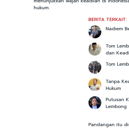
menunjukkan wajah keadilan di Indonesia
hukum.
BERITA TERKAIT:
Nadiem B
Tom Lembo
dan Keadi
Tom Lemb
Tanpa Kea
Hukum
Putusan K
Lembong
Pandangan itu di