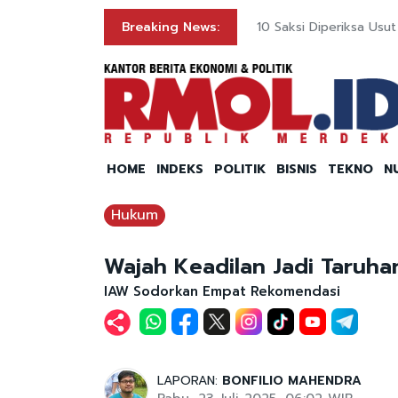
ng
Breaking News:
10 Saksi Diperiksa Us
HOME
INDEKS
POLITIK
BISNIS
TEKNO
N
Hukum
Wajah Keadilan Jadi Taruh
IAW Sodorkan Empat Rekomendasi
LAPORAN:
BONFILIO MAHENDRA