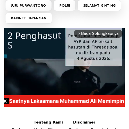
JUJU PURWANTORO
POLRI
SELAMAT GINTING
KABINET BAYANGAN
Baca Selengkapnya
arrow_forward_ios
Mute
Tentang Kami
Disclaimer