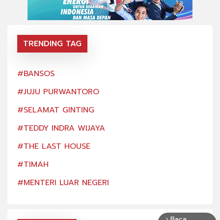
TRENDING TAG
#BANSOS
#BA
#JUJU PURWANTORO
#JU
#SELAMAT GINTING
#SE
#TEDDY INDRA WIJAYA
#TE
#THE LAST HOUSE
#TH
#TIMAH
#TI
#MENTERI LUAR NEGERI
#ME
Baca
arrow_forward_ios