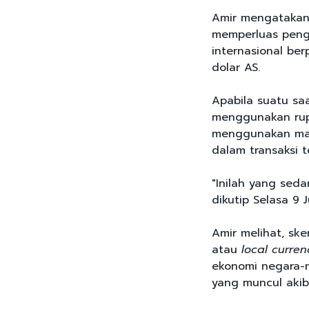
Amir mengatakan
memperluas peng
internasional be
dolar AS.
Apabila suatu saa
menggunakan rupi
menggunakan mat
dalam transaksi 
"Inilah yang sed
dikutip Selasa 9 
Amir melihat, s
atau
local curren
ekonomi negara-n
yang muncul akiba