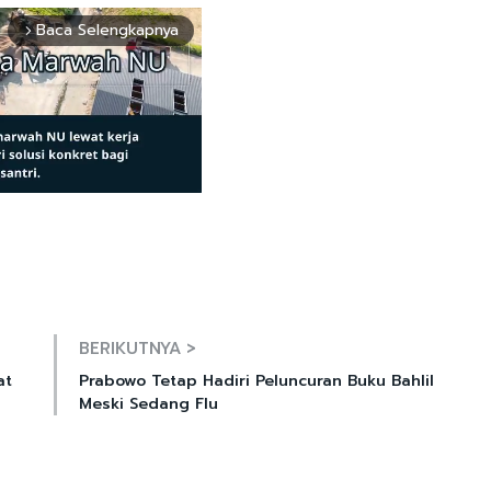
Baca Selengkapnya
arrow_forward_ios
Mute
BERIKUTNYA >
at
Prabowo Tetap Hadiri Peluncuran Buku Bahlil
Meski Sedang Flu