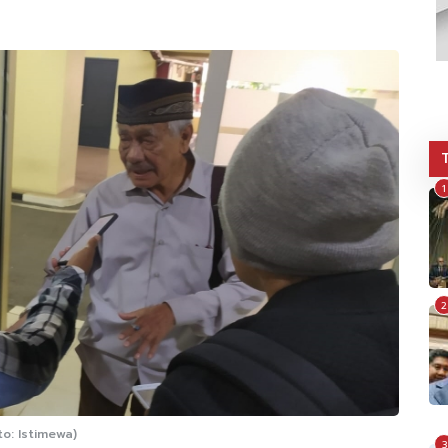
1
2
o: Istimewa)
3