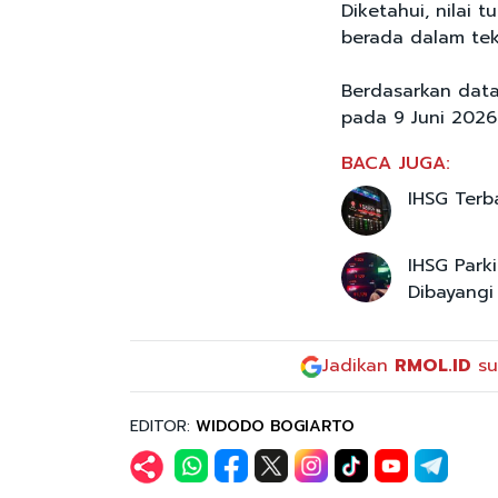
Diketahui, nilai 
berada dalam te
Berdasarkan data 
pada 9 Juni 2026 
BACA JUGA:
IHSG Terba
IHSG Park
Dibayangi 
Jadikan
RMOL.ID
su
EDITOR:
WIDODO BOGIARTO