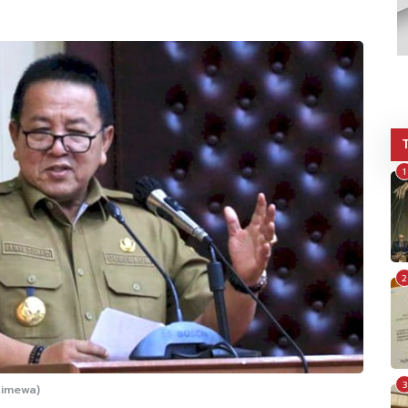
1
2
3
timewa)