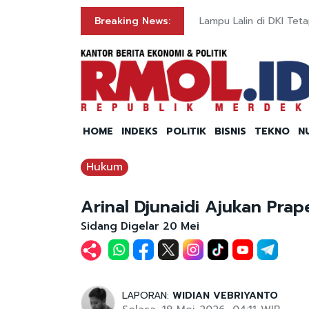
Perairan Bintan
Breaking News:
Lampu Lalin di DKI Tet
HOME
INDEKS
POLITIK
BISNIS
TEKNO
N
Hukum
Arinal Djunaidi Ajukan Pra
Sidang Digelar 20 Mei
LAPORAN:
WIDIAN VEBRIYANTO