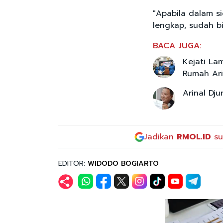
"Apabila dalam 
lengkap, sudah b
BACA JUGA:
Kejati Lam
Rumah Ari
Arinal Dju
Jadikan
RMOL.ID
su
EDITOR:
WIDODO BOGIARTO