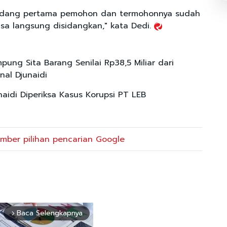
sidang pertama pemohon dan termohonnya sudah
isa langsung disidangkan," kata Dedi.
pung Sita Barang Senilai Rp38,5 Miliar dari
nal Djunaidi
naidi Diperiksa Kasus Korupsi PT LEB
mber pilihan pencarian Google
Baca Selengkapnya
arrow_forward_ios