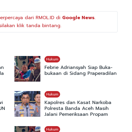
erpercaya dari RMOL.ID di
Google News
.
ilakan klik tanda bintang.
Hukum
an
Febrie Adriansyah Siap Buka-
da
bukaan di Sidang Praperadilan
Hukum
wi
Kapolres dan Kasat Narkoba
UN
Polresta Banda Aceh Masih
Jalani Pemeriksaan Propam
Hukum