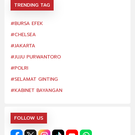
TRENDING TAG
#BURSA EFEK
#BU
#CHELSEA
#CH
#JAKARTA
#JA
#JUJU PURWANTORO
#JU
#POLRI
#PO
#SELAMAT GINTING
#SE
#KABINET BAYANGAN
#KA
FOLLOW US