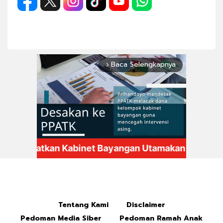
Baca Selengkapnya
arrow_forward_ios
Mute
Tentang Kami
Disclaimer
Pedoman Media Siber
Pedoman Ramah Anak