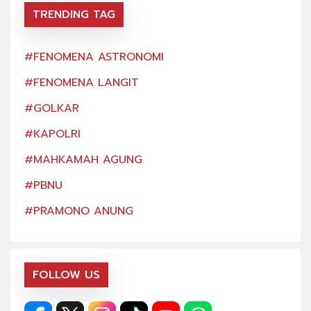
TRENDING TAG
#FENOMENA ASTRONOMI
#FE
#FENOMENA LANGIT
#FE
#GOLKAR
#GO
#KAPOLRI
#KA
#MAHKAMAH AGUNG
#MA
#PBNU
#PB
#PRAMONO ANUNG
#PR
FOLLOW US