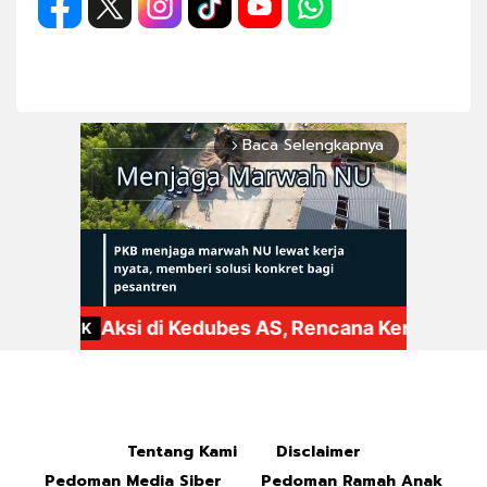
Baca Selengkapnya
arrow_forward_ios
Mute
Tentang Kami
Disclaimer
Pedoman Media Siber
Pedoman Ramah Anak