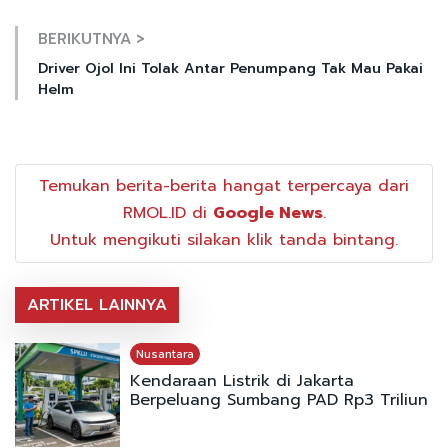
BERIKUTNYA >
Driver Ojol Ini Tolak Antar Penumpang Tak Mau Pakai
Helm
Temukan berita-berita hangat terpercaya dari
RMOL.ID di
Google News
.
Untuk mengikuti silakan klik tanda bintang.
ARTIKEL LAINNYA
Nusantara
Kendaraan Listrik di Jakarta
Berpeluang Sumbang PAD Rp3 Triliun