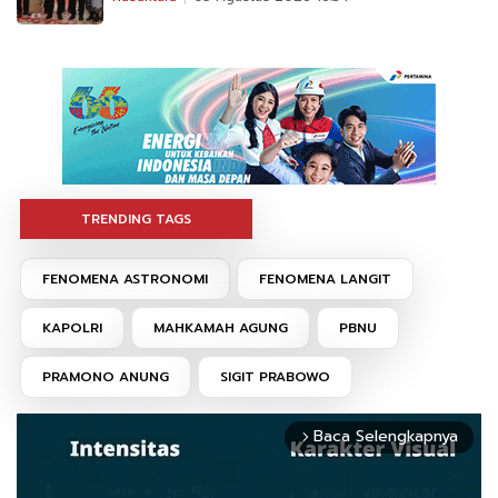
TRENDING TAGS
FENOMENA ASTRONOMI
FENOMENA LANGIT
KAPOLRI
MAHKAMAH AGUNG
PBNU
PRAMONO ANUNG
SIGIT PRABOWO
Baca Selengkapnya
arrow_forward_ios