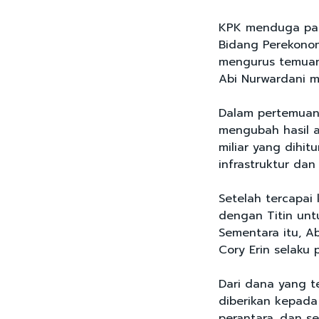
KPK menduga pad
Bidang Perekono
mengurus temuan
Abi Nurwardani m
Dalam pertemuan 
mengubah hasil a
miliar yang dihi
infrastruktur da
Setelah tercapai
dengan Titin unt
Sementara itu, A
Cory Erin selaku 
Dari dana yang t
diberikan kepada
perantara, dan s