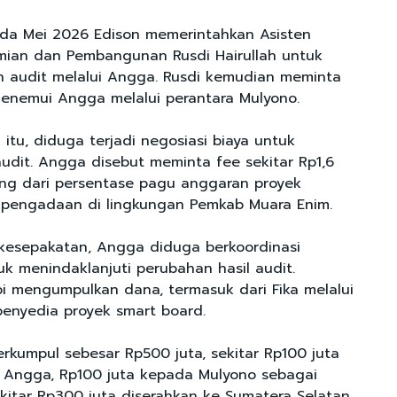
a Mei 2026 Edison memerintahkan Asisten
mian dan Pembangunan Rusdi Hairullah untuk
 audit melalui Angga. Rusdi kemudian meminta
enemui Angga melalui perantara Mulyono.
itu, diduga terjadi negosiasi biaya untuk
udit. Angga disebut meminta fee sekitar Rp1,6
tung dari persentase pagu anggaran proyek
n pengadaan di lingkungan Pemkab Muara Enim.
 kesepakatan, Angga diduga berkoordinasi
uk menindaklanjuti perubahan hasil audit.
bi mengumpulkan dana, termasuk dari Fika melalui
penyedia proyek smart board.
erkumpul sebesar Rp500 juta, sekitar Rp100 juta
 Angga, Rp100 juta kepada Mulyono sebagai
ekitar Rp300 juta diserahkan ke Sumatera Selatan