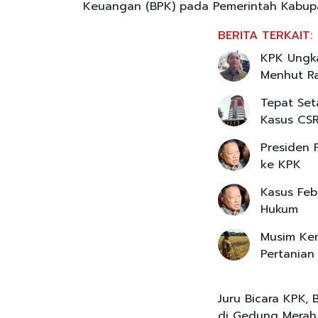
Keuangan (BPK) pada Pemerintah Kabupa
BERITA TERKAIT:
KPK Ungk
Menhut Raj
Tepat Set
Kasus CSR
Presiden 
ke KPK
Kasus Feb
Hukum
Musim Kem
Pertanian
Juru Bicara KPK, 
di Gedung Merah P