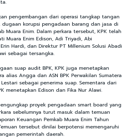
ta.
akan pengembangan dari operasi tangkap tangan
t dugaan korupsi pengadaan barang dan jasa di
b Muara Enim. Dalam perkara tersebut, KPK telah
i Muara Enim Edison, Adi Triyadi, Abi
Erin Hardi, dan Direktur PT Millenium Solusi Abadi
awi sebagai tersangka.
ugaan suap audit BPK, KPK juga menetapkan
a alias Angga dan ASN BPK Perwakilan Sumatera
a Lestari sebagai penerima suap. Sementara dari
PK menetapkan Edison dan Fika Nur Alawi.
mengungkap proyek pengadaan smart board yang
rkara sebelumnya turut masuk dalam temuan
Laporan Keuangan Pemkab Muara Enim Tahun
emuan tersebut dinilai berpotensi memengaruhi
uangan pemerintah daerah.