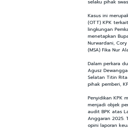
selaku pihak swas
Kasus ini merup
(OTT) KPK terkai
lingkungan Pemka
menetapkan Bupat
Nurwardani, Cory 
(MSA) Fika Nur Al
Dalam perkara d
Agusz Dewanggar
Selatan Titin Rit
pihak pemberi, K
Penyidikan KPK 
menjadi objek pe
audit BPK atas 
Anggaran 2025. T
opini laporan ke