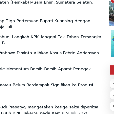
7
ten (Pemkab) Muara Enim, Sumatera Selatan.
ap Tiga Pertemuan Bupati Kuansing dengan
a Juli
ahun, Langkah KPK Janggal Tak Tahan Tersangka
 BI
Prabowo Diminta Alihkan Kasus Febrie Adriansyah
rie Momentum Bersih-Bersih Aparat Penegak
arau Belum Berdampak Signifikan ke Produsi
Budi Prasetyo, mengatakan ketiga saksi diperiksa
utih KPK, Jakarta, pada Kamis, 9 Juli 2026.