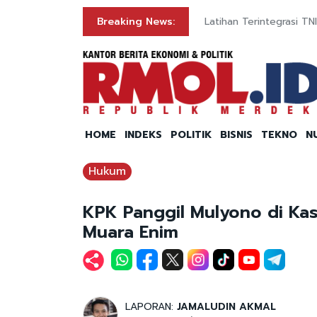
gram
Breaking News:
Latihan Terintegrasi T
HOME
INDEKS
POLITIK
BISNIS
TEKNO
N
Hukum
KPK Panggil Mulyono di Ka
Muara Enim
LAPORAN:
JAMALUDIN AKMAL