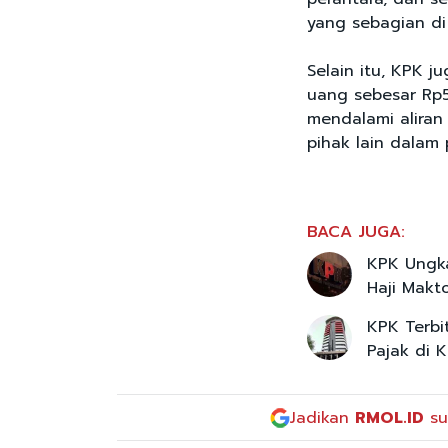
yang sebagian di
Selain itu, KPK
uang sebesar Rp5
mendalami aliran
pihak lain dalam 
BACA JUGA:
KPK Ungka
Haji Mak
KPK Terbi
Pajak di 
Jadikan
RMOL.ID
su