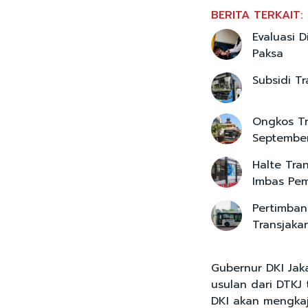
BERITA TERKAIT:
Evaluasi 
Paksa
Subsidi T
Ongkos Tr
Septembe
Halte Tra
Imbas Pe
Pertimban
Transjaka
Gubernur DKI Ja
usulan dari DTKJ 
DKI akan mengkaj