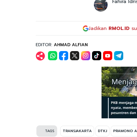
Fahira Idr
Jadikan
RMOL.ID
su
EDITOR:
AHMAD ALFIAN
TAGS
TRANSJAKARTA
DTKJ
PRAMONO 