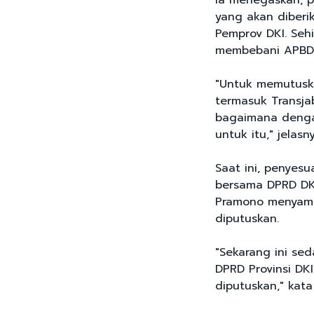
Ia menegaskan, p
yang akan diberi
Pemprov DKI. Seh
membebani APBD
"Untuk memutuska
termasuk Transja
bagaimana dengan
untuk itu," jelasny
Saat ini, penyesu
bersama DPRD DK
Pramono menyampa
diputuskan.
"Sekarang ini s
DPRD Provinsi DKI
diputuskan," kat