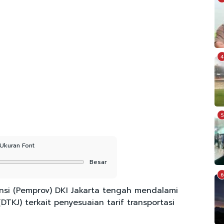
4
5
Ukuran Font
Besar
6
nsi (Pemprov) DKI Jakarta tengah mendalami
DTKJ) terkait penyesuaian tarif transportasi