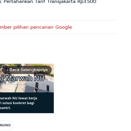
is: Pertahankan Tarif Transjakarta Rp3.500
mber pilihan pencarian Google
Baca Selengkapnya
arrow_forward_ios
ANUNG