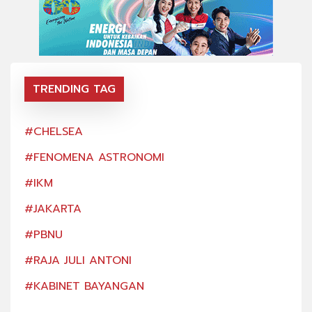
TRENDING TAG
#CHELSEA
#CH
#FENOMENA ASTRONOMI
#FE
#IKM
#IK
#JAKARTA
#JA
#PBNU
#PB
#RAJA JULI ANTONI
#RA
#KABINET BAYANGAN
#KA