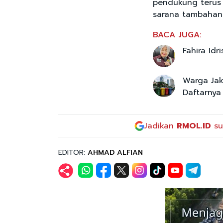
pendukung terus 
sarana tambahan 
BACA JUGA:
Fahira Id
Warga Jaka
Daftarnya
Jadikan
RMOL.ID
su
EDITOR:
AHMAD ALFIAN