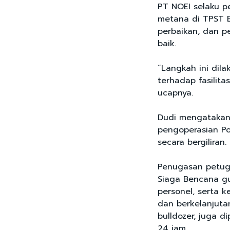
PT NOEI selaku 
metana di TPST 
perbaikan, dan p
baik.
“Langkah ini dila
terhadap fasilit
ucapnya.
Dudi mengatakan,
pengoperasian Po
secara bergiliran.
Penugasan petuga
Siaga Bencana g
personel, serta k
dan berkelanjutan
bulldozer, juga d
24 jam.