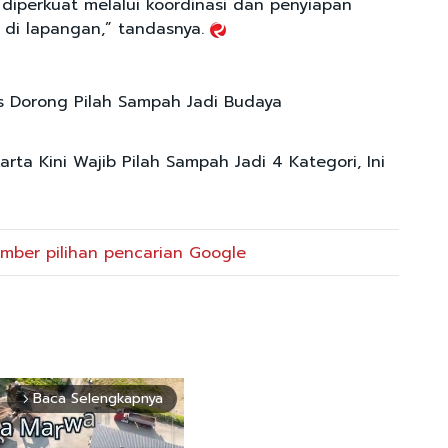
diperkuat melalui koordinasi dan penyiapan
di lapangan,” tandasnya.
ris Dorong Pilah Sampah Jadi Budaya
rta Kini Wajib Pilah Sampah Jadi 4 Kategori, Ini
mber pilihan pencarian Google
Baca Selengkapnya
arrow_forward_ios