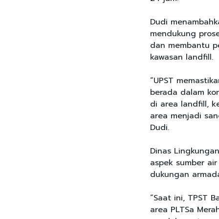
Dudi menambahkan
mendukung proses
dan membantu pen
kawasan landfill.
“UPST memastikan
berada dalam kon
di area landfill
area menjadi sang
Dudi.
Dinas Lingkungan
aspek sumber air
dukungan armada 
“Saat ini, TPST B
area PLTSa Merah