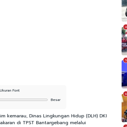
4
5
Ukuran Font
6
Besar
m kemarau, Dinas Lingkungan Hidup (DLH) DKI
bakaran di TPST Bantargebang melalui