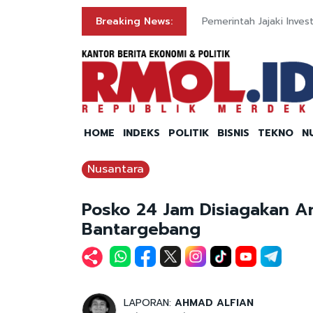
olri
Breaking News:
Pemerintah Jajaki Inve
HOME
INDEKS
POLITIK
BISNIS
TEKNO
N
Nusantara
Posko 24 Jam Disiagakan An
Bantargebang
LAPORAN:
AHMAD ALFIAN