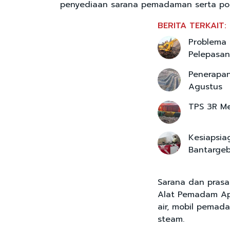
penyediaan sarana pemadaman serta pos
BERITA TERKAIT:
Problema 
Pelepasa
Penerapan
Agustus
TPS 3R M
Kesiapsia
Bantarge
Sarana dan prasa
Alat Pemadam Api
air, mobil pemada
steam.