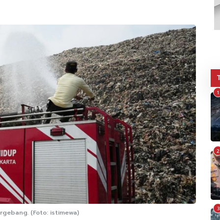
1
2
3
ebang. (Foto: istimewa)