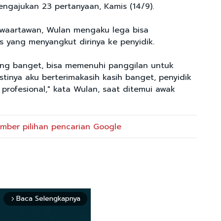
gajukan 23 pertanyaan, Kamis (14/9).
 waartawan, Wulan mengaku lega bisa
s yang menyangkut dirinya ke penyidik.
neng banget, bisa memenuhi panggilan untuk
pastinya aku berterimakasih kasih banget, penyidik
profesional," kata Wulan, saat ditemui awak
mber pilihan pencarian Google
Baca Selengkapnya
arrow_forward_ios