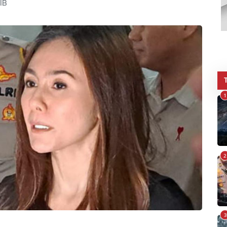
IB
1
2
3