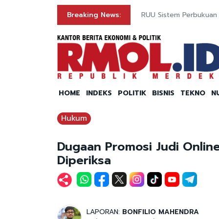
Breaking News:
RUU Sistem Perbukuan S
HOME
INDEKS
POLITIK
BISNIS
TEKNO
N
Hukum
Dugaan Promosi Judi Online
Diperiksa
LAPORAN:
BONFILIO MAHENDRA