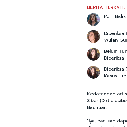
BERITA TERKAIT:
Polri Bidi
Diperiksa
Wulan Gur
Belum Tun
Diperiksa
Diperiksa 
Kasus Jud
Kedatangan artis
Siber (Dirtipidsib
Bachtiar.
"Iya, barusan dap