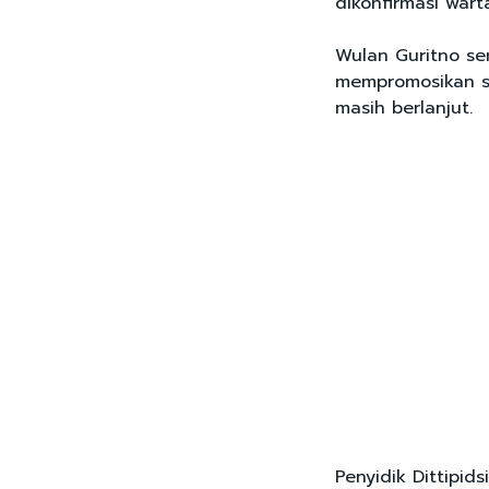
dikonfirmasi wart
Wulan Guritno sen
mempromosikan si
masih berlanjut.
Penyidik Dittipid