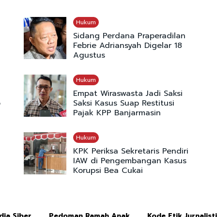
Hukum
Sidang Perdana Praperadilan
Febrie Adriansyah Digelar 18
Agustus
Hukum
Empat Wiraswasta Jadi Saksi
p
Saksi Kasus Suap Restitusi
Pajak KPP Banjarmasin
Hukum
KPK Periksa Sekretaris Pendiri
IAW di Pengembangan Kasus
Korupsi Bea Cukai
ia Siber
Pedoman Ramah Anak
Kode Etik Jurnalist