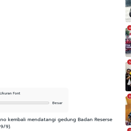
4
5
Ukuran Font
6
Besar
itno kembali mendatangi gedung Badan Reserse
9/9).
7