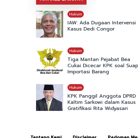
Hukum
IAW: Ada Dugaan Intervensi
Kasus Dedi Congor
Hukum
Tiga Mantan Pejabat Bea
Cukai Dicecar KPK soal Sua
Importasi Barang
Hukum
KPK Panggil Anggota DPRD
Kaltim Sarkowi dalam Kasus
Gratifikasi Rita Widyasari
Tentang Kami
Disclaimer
Pedoman Med