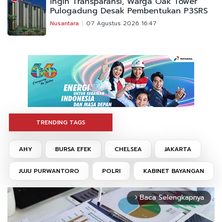
Ingin Transparansi, Warga Oak Tower
Pulogadung Desak Pembentukan P3SRS
Nusantara
07 Agustus 2026 16:47
TRENDING TAGS
AHY
BURSA EFEK
CHELSEA
JAKARTA
JUJU PURWANTORO
POLRI
KABINET BAYANGAN
Baca Selengkapnya
arrow_forward_ios