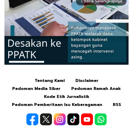
Baca Selengkapnya
arrow_forward_ios
Tentang Kami
Disclaimer
Mute
Pedoman Media Siber
Pedoman Ramah Anak
Kode Etik Jurnalistik
Pedoman Pemberitaan Isu Keberagaman
RSS