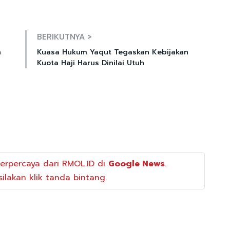
Mute
BERIKUTNYA >
n
Kuasa Hukum Yaqut Tegaskan Kebijakan
Kuota Haji Harus Dinilai Utuh
erpercaya dari RMOL.ID di
Google News
.
ilakan klik tanda bintang.