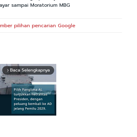
ayar sampai Moratorium MBG
mber pilihan pencarian Google
Baca Selengkapnya
arrow_forward_ios