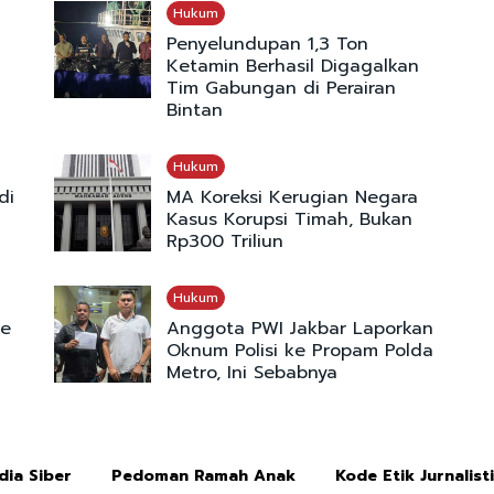
Hukum
Penyelundupan 1,3 Ton
Ketamin Berhasil Digagalkan
Tim Gabungan di Perairan
Bintan
Hukum
di
MA Koreksi Kerugian Negara
Kasus Korupsi Timah, Bukan
Rp300 Triliun
Hukum
ie
Anggota PWI Jakbar Laporkan
Oknum Polisi ke Propam Polda
Metro, Ini Sebabnya
ia Siber
Pedoman Ramah Anak
Kode Etik Jurnalist