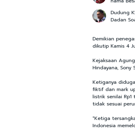
nama Bes
Dudung KS
Dadan Soa
Demikian penegas
dikutip Kamis 4 J
Kejaksaan Agung
Hindayana, Sony 
Ketiganya didug
fiktif dan mark u
listrik senilai R
tidak sesuai per
"Ketiga tersangka
Indonesia memelot