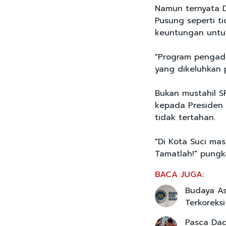
Namun ternyata 
Pusung seperti ti
keuntungan untuk 
"Program pengadaa
yang dikeluhkan p
Bukan mustahil S
kepada Presiden 
tidak tertahan.
"Di Kota Suci mas
Tamatlah!" pungka
BACA JUGA:
Budaya As
Terkoreksi
Pasca Dad