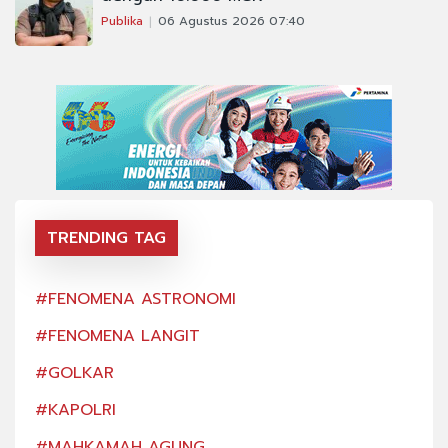
Publika
06 Agustus 2026 07:40
TRENDING TAG
#FENOMENA ASTRONOMI
#FE
#FENOMENA LANGIT
#FE
#GOLKAR
#GO
#KAPOLRI
#KA
#MAHKAMAH AGUNG
#MA