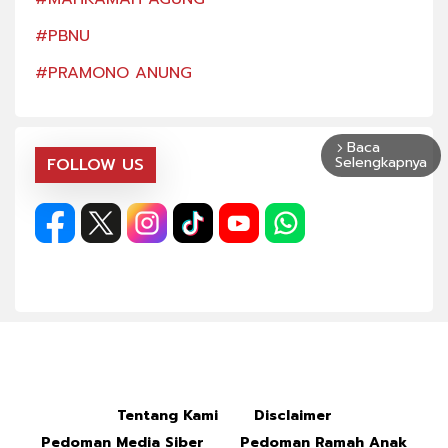
#PBNU
#PB
#PRAMONO ANUNG
#PR
Baca
arrow_forward_ios
Selengkapnya
FOLLOW US
Tentang Kami
Disclaimer
Pedoman Media Siber
Pedoman Ramah Anak