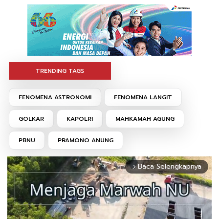
TRENDING TAGS
FENOMENA ASTRONOMI
FENOMENA LANGIT
GOLKAR
KAPOLRI
MAHKAMAH AGUNG
PBNU
PRAMONO ANUNG
Baca Selengkapnya
arrow_forward_ios