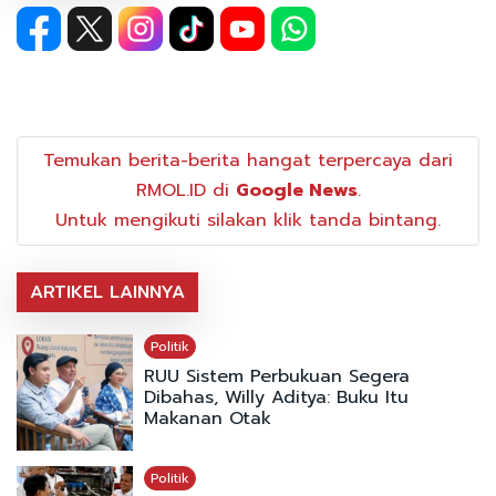
Temukan berita-berita hangat terpercaya dari
RMOL.ID di
Google News
.
Untuk mengikuti silakan klik tanda bintang.
ARTIKEL LAINNYA
Politik
RUU Sistem Perbukuan Segera
Dibahas, Willy Aditya: Buku Itu
Makanan Otak
Politik