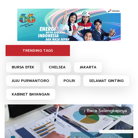
TRENDING TAGS
BURSA EFEK
CHELSEA
JAKARTA
JUJU PURWANTORO
POLRI
SELAMAT GINTING
KABINET BAYANGAN
Baca Selengkapnya
arrow_forward_ios