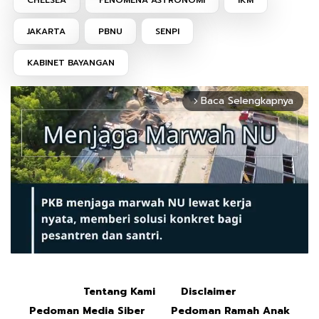
CHELSEA
FENOMENA ASTRONOMI
IKM
JAKARTA
PBNU
SENPI
KABINET BAYANGAN
Baca Selengkapnya
arrow_forward_ios
Tentang Kami
Disclaimer
Mute
Pedoman Media Siber
Pedoman Ramah Anak