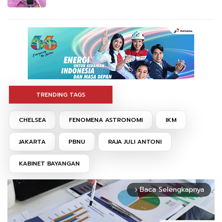
TRENDING TAGS
CHELSEA
FENOMENA ASTRONOMI
IKM
JAKARTA
PBNU
RAJA JULI ANTONI
KABINET BAYANGAN
Baca Selengkapnya
arrow_forward_ios