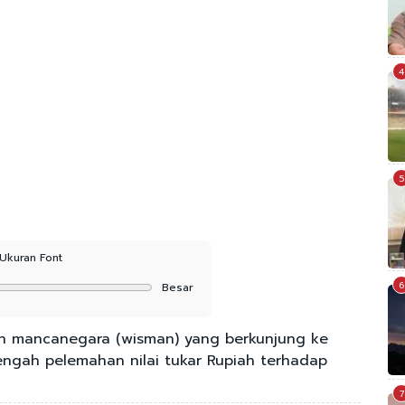
4
5
Ukuran Font
6
Besar
n mancanegara (wisman) yang berkunjung ke
engah pelemahan nilai tukar Rupiah terhadap
7