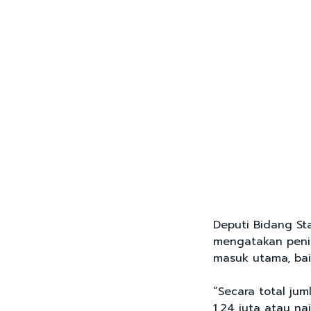
Deputi Bidang Stat
mengatakan penin
masuk utama, baik
“Secara total ju
1,24 juta atau na