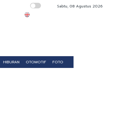
Sabtu, 08 Agustus 2026
Perketat Standar Higienitas, BGN Wajibka
HIBURAN
OTOMOTIF
FOTO