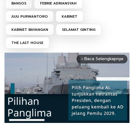
BANSOS
FEBRIE ADRIANSYAH
JUJU PURWANTORO
KABINET
KABINET BAYANGAN
SELAMAT GINTING
THE LAST HOUSE
Baca Selengkapnya
arrow_forward_ios