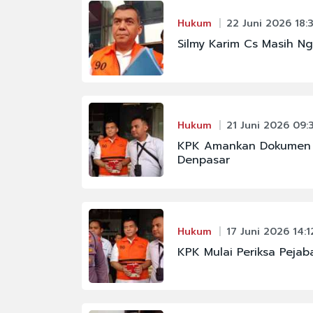
Hukum
22 Juni 2026 18:
#FENOMENA ASTRON
Silmy Karim Cs Masih N
#IKM
#JAKARTA
#PBNU
Hukum
21 Juni 2026 09:
#RAJA JULI ANTONI
KPK Amankan Dokumen d
#KABINET BAYANGA
Denpasar
Hukum
17 Juni 2026 14:1
KPK Mulai Periksa Pejaba