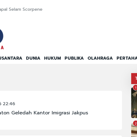
apal Selam Scorpene
USANTARA
DUNIA
HUKUM
PUBLIKA
OLAHRAGA
PERTAH
1
 22:46
aton Geledah Kantor Imigrasi Jakpus
2