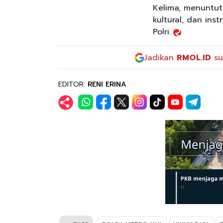
Kelima, menuntut 
kultural, dan ins
Polri.
Jadikan
RMOL.ID
su
EDITOR:
RENI ERINA