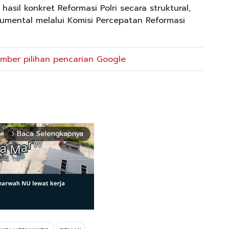
hasil konkret Reformasi Polri secara struktural,
trumental melalui Komisi Percepatan Reformasi
mber pilihan pencarian Google
Baca Selengkapnya
arrow_forward_ios