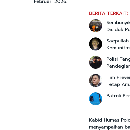
Februari 2026.
BERITA TERKAIT:
Sembunyik
Diciduk Po
Saepullah
Komunita
Polisi Ta
Pandegla
Tim Preve
Tetap Am
Patroli Pe
Kabid Humas Pold
menyampaikan bah