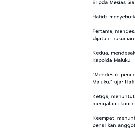
Bripda Mesias Sia
Hafidz menyebutk
Pertama, mendesa
dijatuhi hukuman 
Kedua, mendesak
Kapolda Maluku.
“Mendesak penco
Maluku,” ujar Haf
Ketiga, menuntut
mengalami krimina
Keempat, menunt
penarikan anggota 