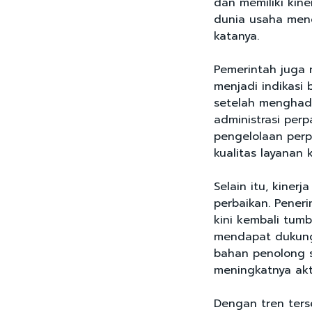
dan memiliki kin
dunia usaha meng
katanya.
Pemerintah juga 
menjadi indikasi
setelah menghada
administrasi per
pengelolaan perp
kualitas layanan 
Selain itu, kine
perbaikan. Pener
kini kembali tum
mendapat dukung
bahan penolong 
meningkatnya akti
Dengan tren ters