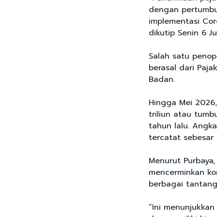
dengan pertumbu
implementasi Cor
dikutip Senin 6 J
Salah satu peno
berasal dari Paj
Badan.
Hingga Mei 2026,
triliun atau tum
tahun lalu. Angka
tercatat sebesar R
Menurut Purbaya
mencerminkan kon
berbagai tantang
“Ini menunjukka