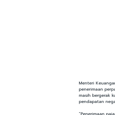
Menteri Keuangan
penerimaan perpa
masih bergerak k
pendapatan nega
“Penerimaan paja