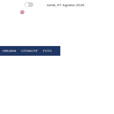
Jumat, 07 Agustus 2026
Kemhan Renovasi Sekretariat LVRI dan Beda
HIBURAN
OTOMOTIF
FOTO