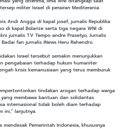
rmasi yang diterima, lima WNI ditangkap saat
tersep militer Israel di perairan Mediterania.
vis Andi Angga di kapal josef, jurnalis Republika
 di kapal Bolarize serta tiga negara WNI di
kni jurnalis TV Tempo andre Prasetyo, Jurnalis
 Badai fan jurnalis INews Heru Rahendro.
indakan Israel tersebut semakin menunjukkan
dan pengabaian terhadap hukum humaniter
 tengah krisis kemanusiaan yang terus memburuk
mempertontonkan tindakan arogan terhadap warga
nal yang membawa bantuan dan solidaritas
ia internasional tidak boleh diam terhadap
ini,” lanjutnya.
a mendesak Pemerintah Indonesia, khususnya