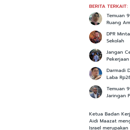
BERITA TERKAIT:
Temuan 99
Ruang A
DPR Minta
Sekolah
Jangan Ce
Pekerjaan
Darmadi D
Laba Rp28,
Temuan 99
Jaringan 
Ketua Badan Kerj
Aidi Maazat meng
Israel merupakan