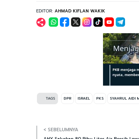
EDITOR:
AHMAD KIFLAN WAKIK
TAGS
DPR
ISRAEL
PKS
SYAHRUL AIDI
< SEBELUMNYA
AHY Salurkan 80 Ribu Liter Air Bersih Lew