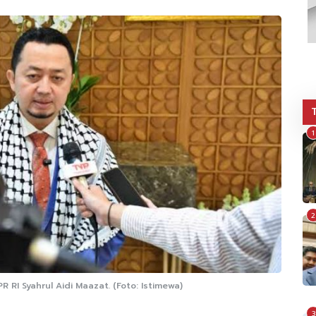
1
2
RI Syahrul Aidi Maazat. (Foto: Istimewa)
3