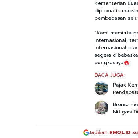
Kementerian Luar
diplomatik maks
pembebasan selu
“Kami meminta pe
internasional, t
internasional, d
segera dibebaska
pungkasnya.
BACA JUGA:
Pajak Kend
Pendapat
Bromo Ha
Mitigasi D
Jadikan
RMOL.ID
su