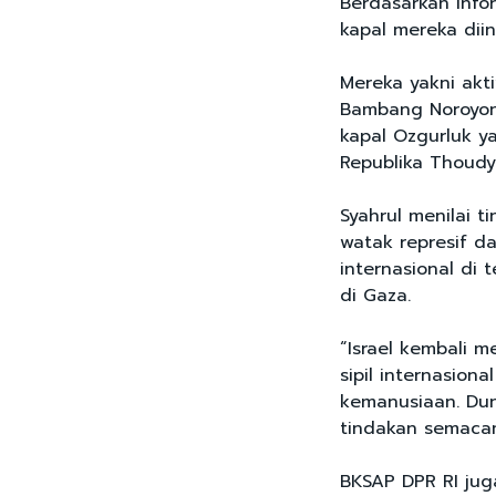
Berdasarkan info
kapal mereka diin
Mereka yakni akti
Bambang Noroyono
kapal Ozgurluk ya
Republika Thoudy
Syahrul menilai t
watak represif 
internasional di
di Gaza.
“Israel kembali 
sipil internasio
kemanusiaan. Dun
tindakan semacam 
BKSAP DPR RI jug