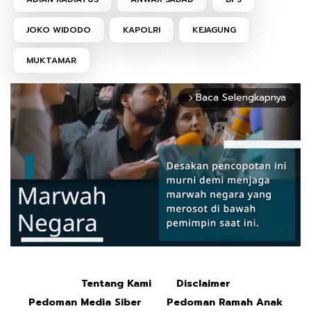
JOKO WIDODO
KAPOLRI
KEJAGUNG
MUKTAMAR
Baca Selengkapnya
arrow_forward_ios
Tentang Kami
Disclaimer
Mute
Pedoman Media Siber
Pedoman Ramah Anak