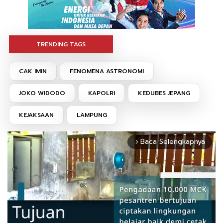
TRENDING TAGS
CAK IMIN
FENOMENA ASTRONOMI
JOKO WIDODO
KAPOLRI
KEDUBES JEPANG
KEJAKSAAN
LAMPUNG
Baca Selengkapnya
arrow_forward_ios