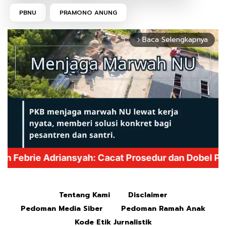
PBNU
PRAMONO ANUNG
Baca Selengkapnya
arrow_forward_ios
Mute
Tentang Kami
Disclaimer
Pedoman Media Siber
Pedoman Ramah Anak
Kode Etik Jurnalistik