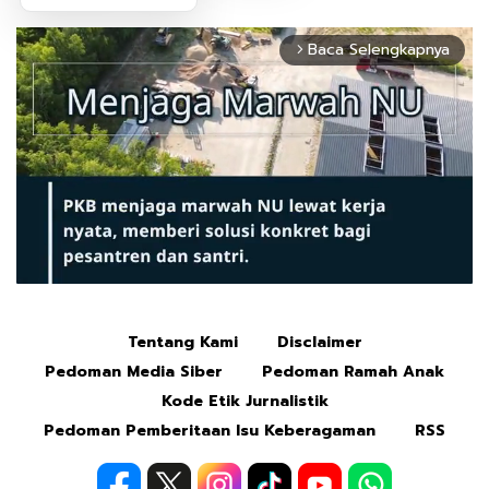
Baca Selengkapnya
arrow_forward_ios
Tentang Kami
Disclaimer
Mute
Pedoman Media Siber
Pedoman Ramah Anak
Kode Etik Jurnalistik
Pedoman Pemberitaan Isu Keberagaman
RSS