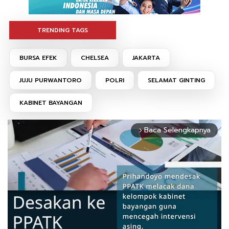
TRENDING TAGS
BURSA EFEK
CHELSEA
JAKARTA
JUJU PURWANTORO
POLRI
SELAMAT GINTING
KABINET BAYANGAN
Baca Selengkapnya
arrow_forward_ios