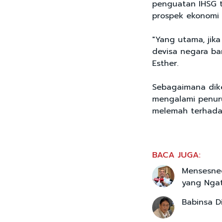
penguatan IHSG t
prospek ekonomi d
"Yang utama, jik
devisa negara ban
Esther.
Sebagaimana dike
mengalami penuru
melemah terhadap
BACA JUGA:
Mensesneg
yang Nga
Babinsa D