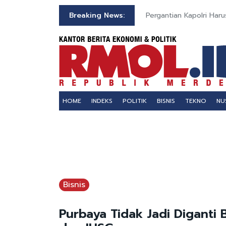
d atau Reschedule Tiket
Breaking News:
Pergantian Kapolri Haru
HOME
INDEKS
POLITIK
BISNIS
TEKNO
NU
Bisnis
Purbaya Tidak Jadi Diganti