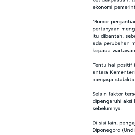
ketidakpastian, 
ekonomi pemerint
"Rumor perganti
pertanyaan mengen
itu dibantah, se
ada perubahan m
kepada wartawan d
Tentu hal positif
antara Kementer
menjaga stabilita
Selain faktor ter
dipengaruhi aksi
sebelumnya.
Di sisi lain, peng
Diponegoro (Undi