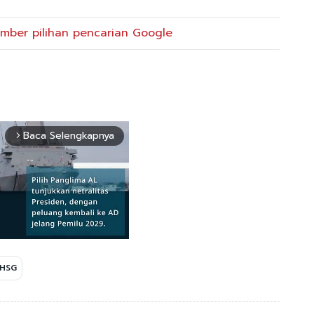
mber pilihan pencarian Google
Baca Selengkapnya
arrow_forward_ios
IHSG
Mute