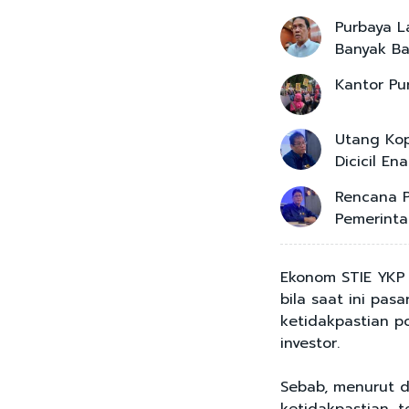
Purbaya L
Banyak B
Kantor P
Utang Kop
Dicicil E
Rencana 
Pemerinta
Ekonom STIE YKP 
bila saat ini pas
ketidakpastian po
investor.
Sebab, menurut 