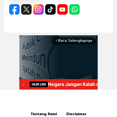
Baca Selengkapnya
arrow_forward_ios
Mute
Tentang Kami
Disclaimer