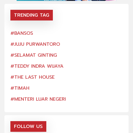
TRENDING TAG
#BANSOS
#BA
#JUJU PURWANTORO
#JU
#SELAMAT GINTING
#SE
#TEDDY INDRA WIJAYA
#TE
#THE LAST HOUSE
#TH
#TIMAH
#TI
#MENTERI LUAR NEGERI
#ME
FOLLOW US