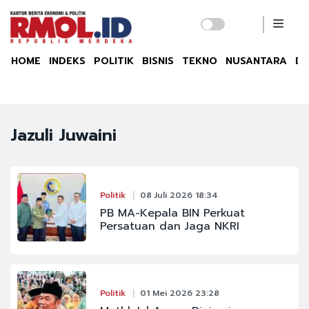
HOME
INDEKS
POLITIK
BISNIS
TEKNO
NUSANTARA
DU
Jazuli Juwaini
Politik
08 Juli 2026 18:34
PB MA-Kepala BIN Perkuat
Persatuan dan Jaga NKRI
Politik
01 Mei 2026 23:28