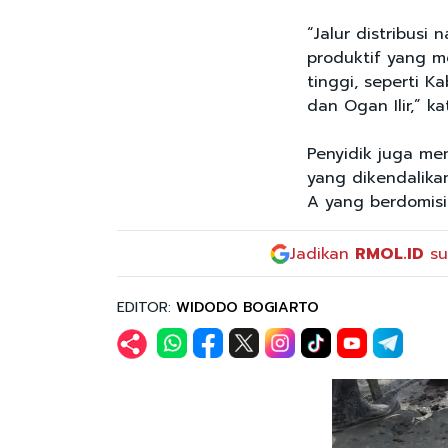
“Jalur distribusi
produktif yang m
tinggi, seperti 
dan Ogan Ilir,” ka
Penyidik juga me
yang dikendalikan
A yang berdomisil
Jadikan
RMOL.ID
su
EDITOR:
WIDODO BOGIARTO