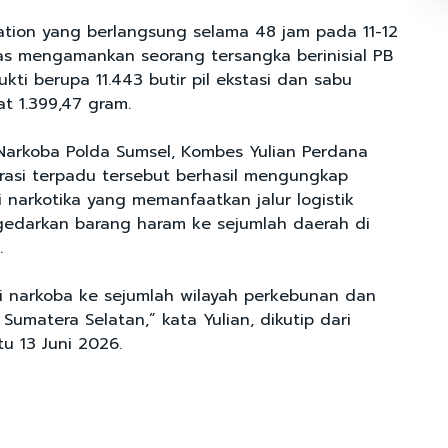
ation yang berlangsung selama 48 jam pada 11-12
as mengamankan seorang tersangka berinisial PB
kti berupa 11.443 butir pil ekstasi dan sabu
t 1.399,47 gram.
 Narkoba Polda Sumsel, Kombes Yulian Perdana
asi terpadu tersebut berhasil mengungkap
si narkotika yang memanfaatkan jalur logistik
edarkan barang haram ke sejumlah daerah di
.
i narkoba ke sejumlah wilayah perkebunan dan
umatera Selatan,” kata Yulian, dikutip dari
tu 13 Juni 2026.