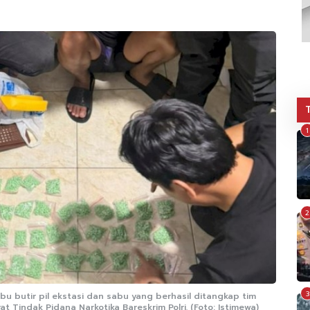
1
2
3
u butir pil ekstasi dan sabu yang berhasil ditangkap tim
 Tindak Pidana Narkotika Bareskrim Polri. (Foto: Istimewa)