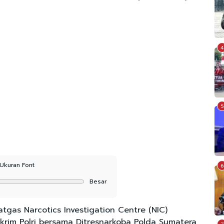
4
5
Ukuran Font
6
Besar
gas Narcotics Investigation Centre (NIC)
skrim Polri bersama Ditresnarkoba Polda Sumatera