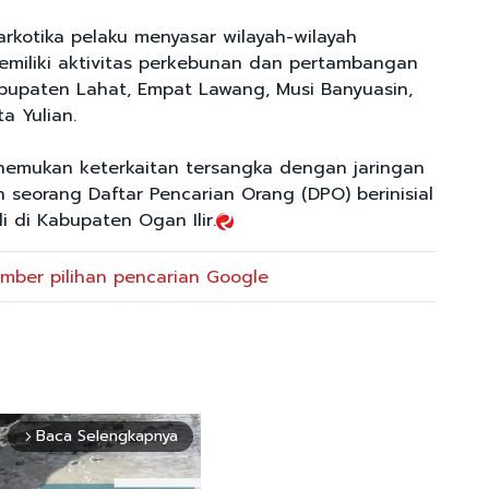
 narkotika pelaku menyasar wilayah-wilayah
emiliki aktivitas perkebunan dan pertambangan
Kabupaten Lahat, Empat Lawang, Musi Banyuasin,
ta Yulian.
nemukan keterkaitan tersangka dengan jaringan
 seorang Daftar Pencarian Orang (DPO) berinisial
i di Kabupaten Ogan Ilir.
mber pilihan pencarian Google
Baca Selengkapnya
arrow_forward_ios