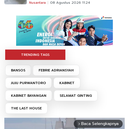
Nusantara
08 Agustus 2026 11:24
TRENDING TAGS
BANSOS
FEBRIE ADRIANSYAH
JUJU PURWANTORO
KABINET
KABINET BAYANGAN
SELAMAT GINTING
THE LAST HOUSE
Baca Selengkapnya
arrow_forward_ios