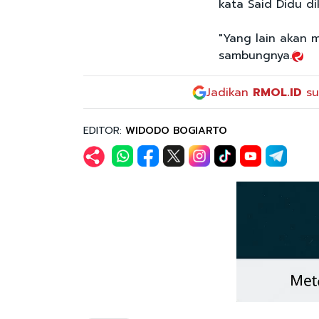
kata Said Didu di
"Yang lain akan 
sambungnya.
Jadikan
RMOL.ID
su
EDITOR:
WIDODO BOGIARTO