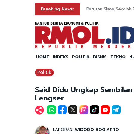
Breaking News:
Ratusan Siswa Sekolah 
HOME
INDEKS
POLITIK
BISNIS
TEKNO
N
Politik
Said Didu Ungkap Sembilan
Lengser
LAPORAN:
WIDODO BOGIARTO