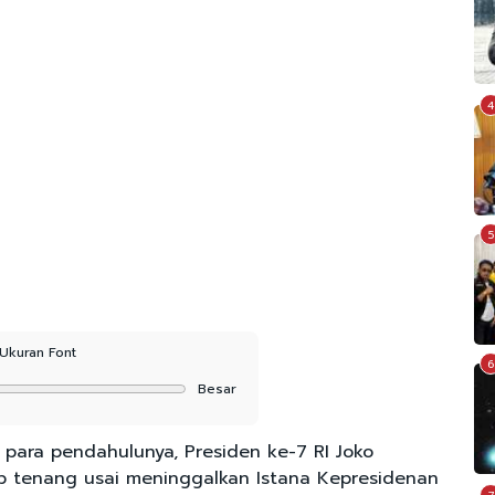
4
5
Ukuran Font
6
Besar
ara pendahulunya, Presiden ke-7 RI Joko
dup tenang usai meninggalkan Istana Kepresidenan