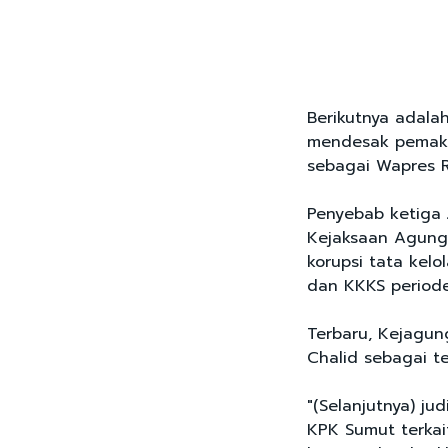
Berikutnya adala
mendesak pemakz
sebagai Wapres R
Penyebab ketiga J
Kejaksaan Agung
korupsi tata kelo
dan KKKS period
Terbaru, Kejagu
Chalid sebagai t
"(Selanjutnya) jud
KPK Sumut terkait