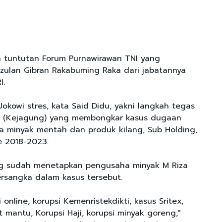
h tuntutan Forum Purnawirawan TNI yang
ulan Gibran Rakabuming Raka dari jabatannya
I.
okowi stres, kata Said Didu, yakni langkah tegas
 (Kejagung) yang membongkar kasus dugaan
la minyak mentah dan produk kilang, Sub Holding,
e 2018-2023.
ng sudah menetapkan pengusaha minyak M Riza
ersangka dalam kasus tersebut.
i online, korupsi Kemenristekdikti, kasus Sritex,
 mantu, Korupsi Haji, korupsi minyak goreng,"