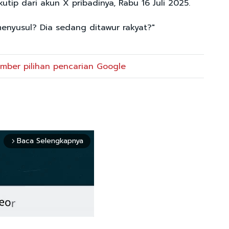
kutip dari akun X pribadinya, Rabu 16 Juli 2025.
menyusul? Dia sedang ditawur rakyat?"
mber pilihan pencarian Google
Baca Selengkapnya
arrow_forward_ios