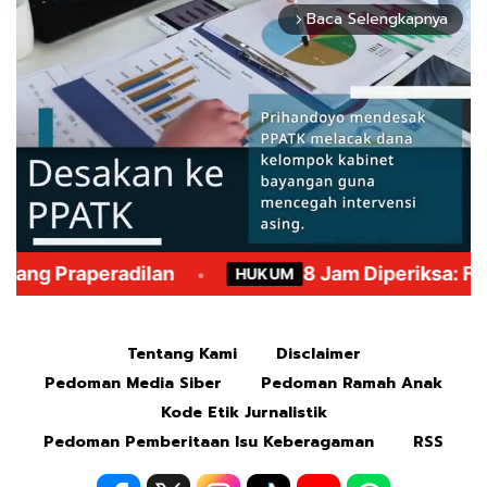
Baca Selengkapnya
arrow_forward_ios
Mute
Tentang Kami
Disclaimer
Pedoman Media Siber
Pedoman Ramah Anak
Kode Etik Jurnalistik
Pedoman Pemberitaan Isu Keberagaman
RSS