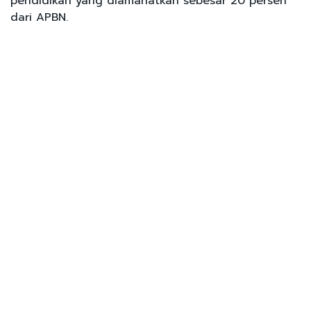
pendidikan yang diamanatkan sebesar 20 persen
dari APBN.